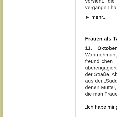
vorsieht, di
vergangen h
►
mehr...
Frauen als T
11. Oktobe
Wahrnehmung f
freundlich
überengagiert
der Straße. Ab
aus der „Südd
denen Mütter,
die man Fraue
„Ich habe mir 