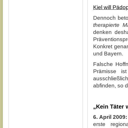
Kiel will Pädo
Dennoch beton
therapierte 
denken desha
Präventionsp
Konkret gena
und Bayern.
Falsche Hoff
Prämisse ist
ausschließli
abfinden, so d
„Kein Täter 
6. April 2009
erste regio