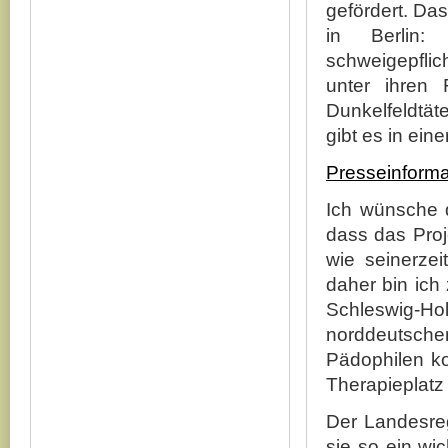
gefördert. Das
in Berlin
schweigepfli
unter ihren 
Dunkelfeldtät
gibt es in ein
Presseinforma
Ich wünsche d
dass das Pro
wie seinerzei
daher bin ich 
Schleswig-H
norddeutschen
Pädophilen k
Therapieplatz
Der Landesreg
sie so ein wi