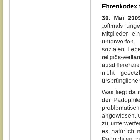
Ehrenkodex 
30. Mai 20
„oftmals ung
Mitglieder ei
unterwerfen
sozialen Leb
religiös-welt
ausdifferenz
nicht geset
ursprünglichen
Was liegt da 
der Pädophile
problematisc
angewiesen, u
zu unterwerfen
es natürlich 
Pädophilen in