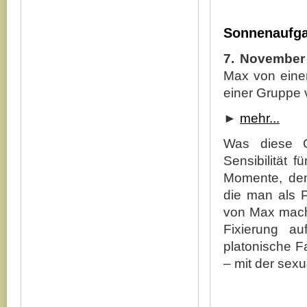
Sonnenaufg
7. November
Max von eine
einer Gruppe 
►
mehr...
Was diese G
Sensibilität 
Momente, den
die man als P
von Max mache
Fixierung au
platonische Fa
‒ mit der sex