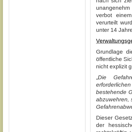
nach sich zi
unangenehm 
verbot einem
verurteilt wu
unter 14 Jahr
Verwaltungsge
Grundlage di
öffentliche S
nicht explizit 
„
Die Gefahr
erforderlic
bestehende Ge
abzuwehren, s
Gefahrenabweh
Dieser Gesetz
der hessisc