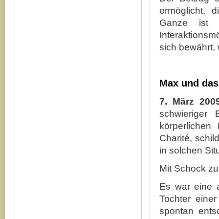
ermöglicht, 
Ganze ist 
Interaktionsm
sich bewährt, 
Max und da
7. März 200
schwieriger
körperlichen
Charité, schil
in solchen Si
Mit Schock zu
Es war eine a
Tochter eine
spontan ent