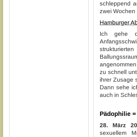
schleppend an
zwei Wochen z
Hamburger Ab
Ich gehe d
Anfangsschw
strukturiert
Ballungssraum
angenommen wu
zu schnell un
ihrer Zusage s
Dann sehe ich
auch in Schle
Pädophilie =
28. März 2
sexuellem M