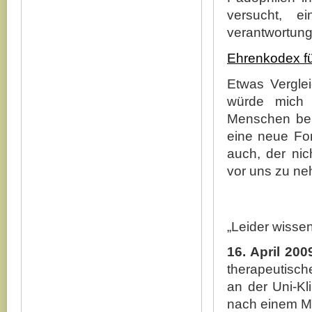
versucht, e
verantwortung
Ehrenkodex fü
Etwas Vergle
würde mich 
Menschen bere
eine neue For
auch, der nic
vor uns zu n
„Leider wisse
16. April 200
therapeutisch
an der Uni-Kl
nach einem Mo