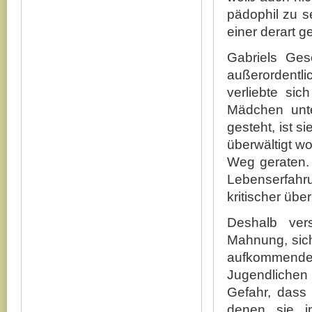
pädophil zu se
einer derart
Gabriels Ges
außerordentli
verliebte sic
Mädchen unt
gesteht, ist s
überwältigt wo
Weg geraten. 
Lebenserfahr
kritischer übe
Deshalb vers
Mahnung, sich
aufkommenden
Jugendlichen
Gefahr, dass 
denen sie i