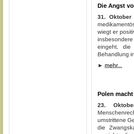
Die Angst v
31. Oktober
medikamentös
wiegt er posi
insbesondere
eingeht, di
Behandlung in
►
mehr...
Polen macht 
23. Oktobe
Menschenrecht
umstrittene G
die Zwangskas