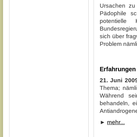
Ursachen zu
Pädophile sc
potentielle
Bundesregierun
sich über fra
Problem nämli
Erfahrungen
21. Juni 200
Thema; nämli
Während sei
behandeln, e
Antiandrogene.
►
mehr...