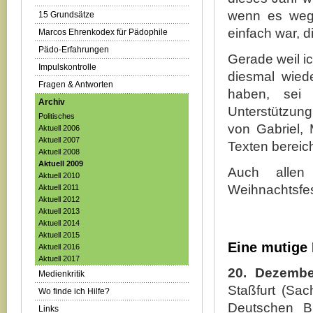
wenn es wege
15 Grundsätze
einfach war, d
Marcos Ehrenkodex für Pädophile
Pädo-Erfahrungen
Gerade weil i
Impulskontrolle
diesmal wiede
Fragen & Antworten
haben, sei 
Archiv
Unterstützung
Politisches
von Gabriel,
Aktuell 2006
Aktuell 2007
Texten bereic
Aktuell 2008
Aktuell 2009
Auch allen
Aktuell 2010
Weihnachtsfes
Aktuell 2011
Aktuell 2012
Aktuell 2013
Aktuell 2014
Aktuell 2015
Eine mutige 
Aktuell 2016
Aktuell 2017
20. Dezembe
Medienkritik
Staßfurt (Sac
Wo finde ich Hilfe?
Deutschen Bu
Links