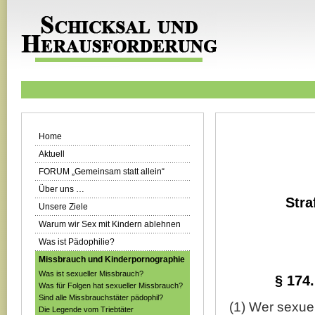
Home
Aktuell
FORUM „Gemeinsam statt allein“
Über uns …
Stra
Unsere Ziele
Warum wir Sex mit Kindern ablehnen
Was ist Pädophilie?
Missbrauch und Kinderpornographie
Was ist sexueller Missbrauch?
§ 174
Was für Folgen hat sexueller Missbrauch?
Sind alle Missbrauchstäter pädophil?
(1) Wer sexue
Die Legende vom Triebtäter