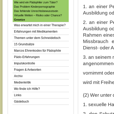
Wie wird ein Pädophiler zum Täter?
1. an einer P
Das Problem Kinderpornographie
Das fehlende Unrechtsbewusstsein
Ausbildung od
Virtuelle Welten – Risiko oder Chance?
Gesetze
2. an einer P
Was erwartet mich in einer Therapie?
Ausbildung od
Erfahrungen mit Medikamenten
Rahmen eines 
Themen unter dem Schneidetisch
Missbrauch e
15 Grundsätze
Dienst- oder 
Marcos Ehrenkodex für Pädophile
3. an seinem n
Pädo-Erfahrungen
angenommene
Impulskontrolle
Fragen & Antworten
vornimmt oder
Archiv
wird mit Freihe
Medienkritik
Wo finde ich Hilfe?
(2) Wer unter
Links
Gästebuch
1. sexuelle H
2. den Schut