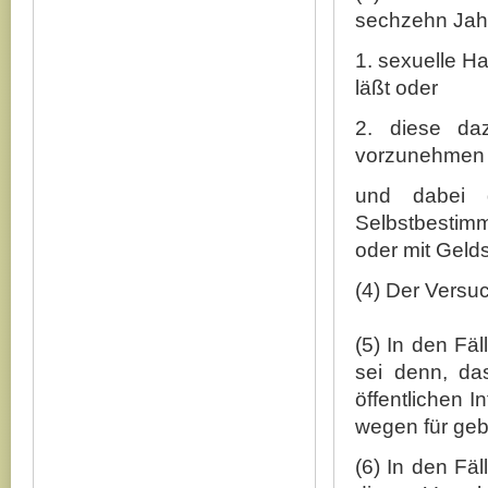
sechzehn Jahr
1. sexuelle H
läßt oder
2. diese da
vorzunehmen o
und dabei d
Selbstbestimm
oder mit Gelds
(4) Der Versuch
(5) In den Fäl
sei denn, da
öffentlichen I
wegen für geb
(6) In den Fä