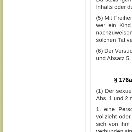
Inhalts oder 
(5) Mit Freihe
wer ein Kind
nachzuweisen
solchen Tat v
(6) Der Versuch
und Absatz 5.
§ 176a
(1) Der sexue
Abs. 1 und 2 m
1. eine Pers
vollzieht ode
sich von ihm 
verbunden sin