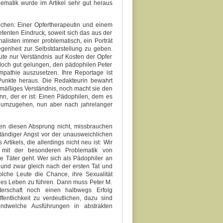
ematik wurde im Artikel sehr gut heraus
ochen: Einer Opfertherapeutin und einem
tenten Eindruck, soweit sich das aus der
rnalisten immer problematisch, ein Porträt
egenheit zur Selbstdarstellung zu geben.
ute nur Verständnis auf Kosten der Opfer
edoch gut gelungen, den pädophilen Peter
mpathie auszusetzen. Ihre Reportage ist
 Punkte heraus. Die Redakteurin bewahrt
mäßiges Verständnis, noch macht sie den
ann, der er ist: Einen Pädophilen, dem es
tät umzugehen, nun aber nach jahrelanger
ffen diesen Absprung nicht, missbrauchen
tändiger Angst vor der unausweichlichen
Artikels, die allerdings nicht neu ist: Wir
h mit der besonderen Problematik von
 Täter geht. Wer sich als Pädophiler an
 und zwar gleich nach der ersten Tat und
olche Leute die Chance, ihre Sexualität
reies Leben zu führen. Dann muss Peter M.
terschaft noch einen halbwegs Erfolg
tlichkeit zu verdeutlichen, dazu sind
gendwelche Ausführungen in abstrakten