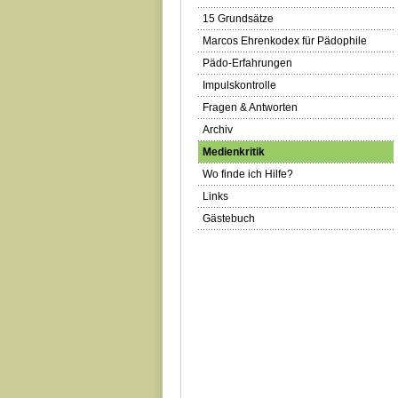
15 Grundsätze
Marcos Ehrenkodex für Pädophile
Pädo-Erfahrungen
Impulskontrolle
Fragen & Antworten
Archiv
Medienkritik
Wo finde ich Hilfe?
Links
Gästebuch