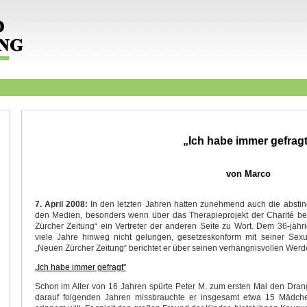
„Ich habe immer gefrag
von Marco
7. April 2008:
In den letzten Jahren hatten zunehmend auch die absti
den Medien, besonders wenn über das Therapieprojekt der Charité be
Zürcher Zeitung“ ein Vertreter der anderen Seite zu Wort. Dem 36-jähr
viele Jahre hinweg nicht gelungen, gesetzeskonform mit seiner Sex
„Neuen Zürcher Zeitung“ berichtet er über seinen verhängnisvollen Werde
„Ich habe immer gefragt"
Schon im Alter von 16 Jahren spürte Peter M. zum ersten Mal den Drang
darauf folgenden Jahren missbrauchte er insgesamt etwa 15 Mädche