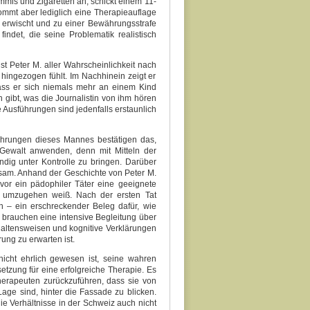
ummis und Zigaretten an, schickt einem 11-
ommt aber lediglich eine Therapieauflage
l erwischt und zu einer Bewährungsstrafe
 findet, die seine Problematik realistisch
t Peter M. aller Wahrscheinlichkeit nach
 hingezogen fühlt. Im Nachhinein zeigt er
 dass er sich niemals mehr an einem Kind
h gibt, was die Journalistin von ihm hören
ne Ausführungen sind jedenfalls erstaunlich
führungen dieses Mannes bestätigen das,
Gewalt anwenden, denn mit Mitteln der
ndig unter Kontrolle zu bringen. Darüber
sam. Anhand der Geschichte von Peter M.
evor ein pädophiler Täter eine geeignete
t umzugehen weiß. Nach der ersten Tat
n – ein erschreckender Beleg dafür, wie
r brauchen eine intensive Begleitung über
rhaltensweisen und kognitive Verklärungen
ng zu erwarten ist.
cht ehrlich gewesen ist, seine wahren
tzung für eine erfolgreiche Therapie. Es
Therapeuten zurückzuführen, dass sie von
age sind, hinter die Fassade zu blicken.
ie Verhältnisse in der Schweiz auch nicht