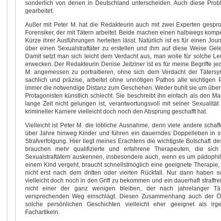
sonderlich von denen in Deutschland unterscheiden. Auch diese Probl
gearbeitet.
Außer mit Peter M. hat die Redakteurin auch mit zwei Experten gespr
Forensiker, der mit Tätern arbeitet. Beide machen einen halbwegs kompe
Kürze ihrer Ausführungen herleiten lässt. Natürlich ist es für einen Jou
über einen Sexualstraftäter zu erstellen und ihm auf diese Weise Gel
Damit setzt man sich leicht dem Verdacht aus, man wolle für solche Le
erwecken. Der Redakteurin Denise Jeitziner ist es für meine Begriffe j
M. angemessen zu portraitieren, ohne sich dem Verdacht der Tätersy
sachlich und präzise, arbeitet ohne unnötigen Pathos alle wichtigen
immer die notwendige Distanz zum Geschehen. Weder buhlt sie um über
Protagonisten künstlich schlecht. Sie beschreibt ihn einfach als den M
lange Zeit nicht gelungen ist, verantwortungsvoll mit seiner Sexuali
krimineller Karriere vielleicht doch noch den Absprung geschafft hat.
Vielleicht ist Peter M. die löbliche Ausnahme, denn viele andere scha
über Jahre hinweg Kinder und führen ein dauerndes Doppelleben in s
Strafverfolgung. Hier liegt meines Erachtens die wichtigste Botschaft des 
brauchen mehr qualifizierte und erfahrene Therapeuten, die sic
Sexualstraftätern auskennen, insbesondere auch, wenn es um pädophile
einem Kind vergeht, braucht schnellstmöglich eine geeignete Therapie,
nicht erst nach dem dritten oder vierten Rückfall. Nur dann haben s
vielleicht doch noch in den Griff zu bekommen und ein dauerhaft straff
nicht einer der ganz wenigen bleiben, der nach jahrelanger Tä
versprechenden Weg einschlägt. Diesen Zusammenhang auch der Öffen
solche persönlichen Geschichten vielleicht eher geeignet als ir
Fachartikeln.