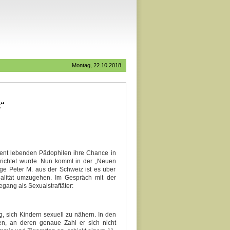
Montag, 22.10.2018
t“
nent lebenden Pädophilen ihre Chance in
richtet wurde. Nun kommt in der „Neuen
ige Peter M. aus der Schweiz ist es über
ualität umzugehen. Im Gespräch mit der
gang als Sexualstraftäter:
, sich Kindern sexuell zu nähern. In den
n, an deren genaue Zahl er sich nicht