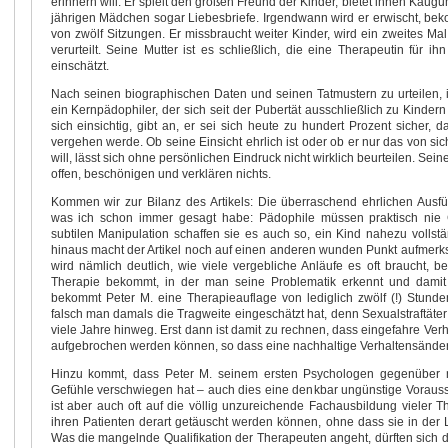
erinnern will. Er spielt den großen Freund der Kinder, bietet ihnen Kaug
jährigen Mädchen sogar Liebesbriefe. Irgendwann wird er erwischt, bek
von zwölf Sitzungen. Er missbraucht weiter Kinder, wird ein zweites Ma
verurteilt. Seine Mutter ist es schließlich, die eine Therapeutin für ihn
einschätzt.
Nach seinen biographischen Daten und seinen Tatmustern zu urteilen, is
ein Kernpädophiler, der sich seit der Pubertät ausschließlich zu Kindern
sich einsichtig, gibt an, er sei sich heute zu hundert Prozent sicher,
vergehen werde. Ob seine Einsicht ehrlich ist oder ob er nur das von sic
will, lässt sich ohne persönlichen Eindruck nicht wirklich beurteilen. Sei
offen, beschönigen und verklären nichts.
Kommen wir zur Bilanz des Artikels: Die überraschend ehrlichen Aus
was ich schon immer gesagt habe: Pädophile müssen praktisch nie 
subtilen Manipulation schaffen sie es auch so, ein Kind nahezu vollstä
hinaus macht der Artikel noch auf einen anderen wunden Punkt aufmerk
wird nämlich deutlich, wie viele vergebliche Anläufe es oft braucht, b
Therapie bekommt, in der man seine Problematik erkennt und dami
bekommt Peter M. eine Therapieauflage von lediglich zwölf (!) Stunde
falsch man damals die Tragweite eingeschätzt hat, denn Sexualstraftäte
viele Jahre hinweg. Erst dann ist damit zu rechnen, dass eingefahre Ve
aufgebrochen werden können, so dass eine nachhaltige Verhaltensänderu
Hinzu kommt, dass Peter M. seinem ersten Psychologen gegenüber ni
Gefühle verschwiegen hat – auch dies eine denkbar ungünstige Vorausse
ist aber auch oft auf die völlig unzureichende Fachausbildung vieler 
ihren Patienten derart getäuscht werden können, ohne dass sie in der L
Was die mangelnde Qualifikation der Therapeuten angeht, dürften sich d